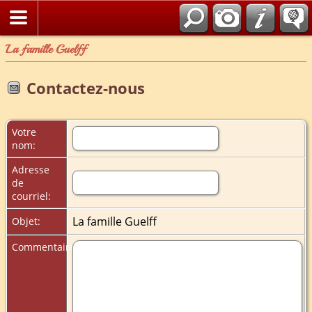
La famille Guelff
Contactez-nous
Votre
nom:
Adresse
de
courriel:
La famille Guelff
Objet:
Commentaires: