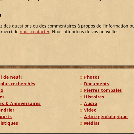
s
ez des questions ou des commentaires à propos de l'information p
, merci de
nous contacter
. Nous attendons de vos nouvelles.
i de neuf?
Photos
 plus recherchés
Documents
ux
Pierres tombales
es
Histoires
es & Anniversaires
Audio
endrier
Video
ports
Arbre généalogique
tistiques
Médias