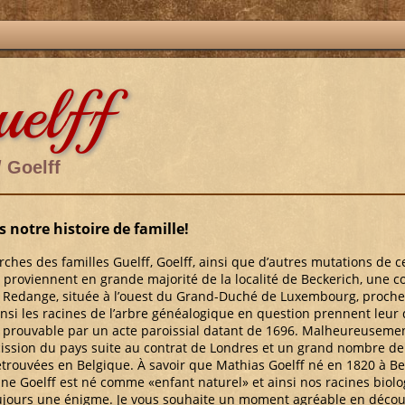
uelff
/ Goelff
notre histoire de famille!
ches des familles Guelff, Goelff, ainsi que d’autres mutations de 
ci proviennent en grande majorité de la localité de Beckerich, une
 Redange, située à l’ouest du Grand-Duché de Luxembourg, proche
insi les racines de l’arbre généalogique en question prennent leur
, prouvable par un acte paroissial datant de 1696. Malheureuseme
 scission du pays suite au contrat de Londres et un grand nombre de
etrouvées en Belgique. À savoir que Mathias Goelff né en 1820 à Be
ine Goelff est né comme «enfant naturel» et ainsi nos racines biol
ujours une énigme. Je vous souhaite un moment agréable en décou