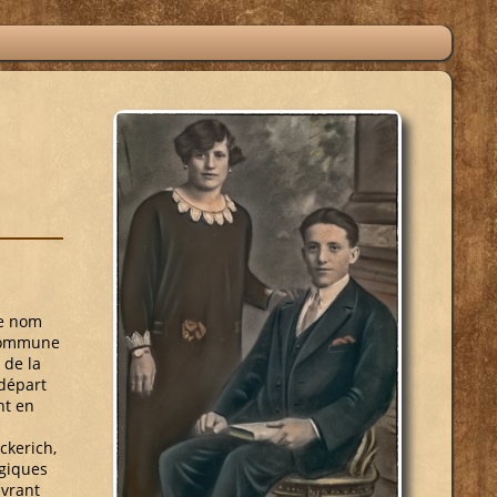
ce nom
 commune
 de la
 départ
nt en
ckerich,
ogiques
vrant