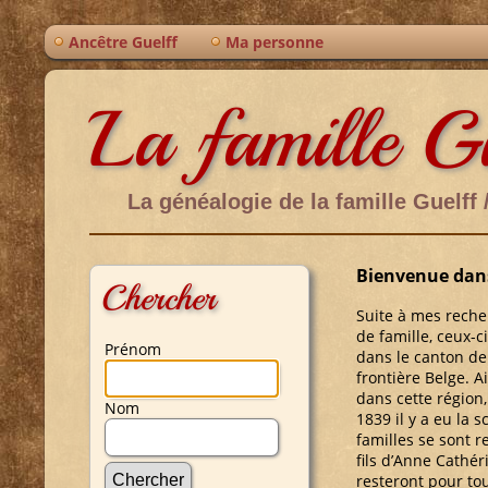
Ancêtre Guelff
Ma personne
La famille G
La généalogie de la famille Guelff 
Bienvenue dans 
Chercher
Suite à mes recher
de famille, ceux-
Prénom
dans le canton de
frontière Belge. A
dans cette région
Nom
1839 il y a eu la
familles se sont r
fils d’Anne Cathér
resteront pour to