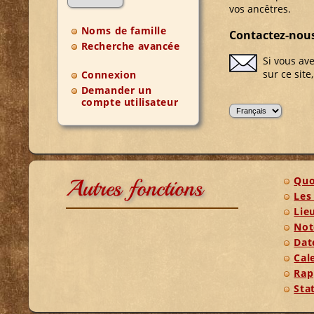
vos ancêtres.
Noms de famille
Contactez-nou
Recherche avancée
Si vous av
sur ce site
Connexion
Demander un
compte utilisateur
Quo
Autres fonctions
Les
Lie
Not
Dat
Cal
Rap
Sta